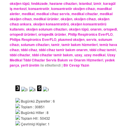
oksijen tüpü
,
fındıkzade
,
hastane cihazları
,
istanbul
,
izmir
,
karagül
iş merkezi
,
konsantratör
,
konsantratör oksijen cihazı
,
maedikal
aletler
,
medikal
,
medikal cihaz servis
,
medikal cihazlar
,
medikal
oksijen cihazı
,
medikal ürünler
,
oksijen
,
oksijen cihazı
,
oksijen
cihazı ankara
,
oksijen konsantratörü
,
oksijen konsantratörü
kullanımı
,
oksijen solunum cihazları
,
oksijen tüpü
,
onarım
,
ortopedi
,
ortopedi ürünleri
,
ortopedik ürünler
,
Philip Respironics EverFLO
,
Philips Respironics EverFLO
,
plusmed oksijen
,
servis
,
solunum
cihazı
,
solunum cihazları
,
tamir
,
tamir bakım hizmetleri
,
temiz hava
cihazı
,
tıbbi cihaz
,
tıbbi cihaz tamir bakım onarım
,
tıbbi cihaz tamiri
,
tıbbi cihazlar
,
tıbbi cihazlar tamir bakım
,
uzay
,
uzay medikal
,
Uzay
Medikal Tıbbi Cihazlar Servis Bakım ve Onarım Hizmetleri
,
yedek
parça
,
yerli üretim
ile etiketlendi
|
Bir Cevap Yazın
Bugünkü Ziyaretler : 6
Toplam : 30851
Bugünkü Hitler : 8
Toplam Hit : 50432
Çevrimiçi Kişiler: 1