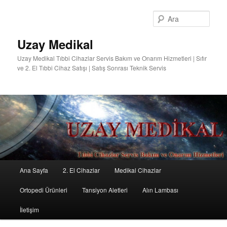
Ara
Uzay Medikal
Uzay Medikal Tıbbi Cihazlar Servis Bakım ve Onarım Hizmetleri | Sıfır
ve 2. El Tıbbi Cihaz Satışı | Satış Sonrası Teknik Servis
Ana
Ana Sayfa
2. El Cihazlar
Medikal Cihazlar
Birincil
İkincil
menü
Ortopedi Ürünleri
Tansiyon Aletleri
Alın Lambası
içeriğe
içeriğe
İletişim
geç
geç