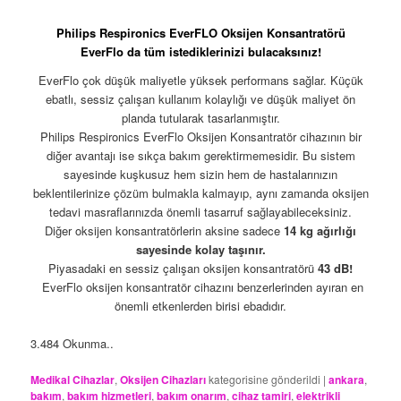
Philips Respironics EverFLO Oksijen Konsantratörü
EverFlo da tüm istediklerinizi bulacaksınız!
EverFlo çok düşük maliyetle yüksek performans sağlar. Küçük
ebatlı, sessiz çalışan kullanım kolaylığı ve düşük maliyet ön
planda tutularak tasarlanmıştır.
Philips Respironics EverFlo Oksijen Konsantratör cihazının bir
diğer avantajı ise sıkça bakım gerektirmemesidir. Bu sistem
sayesinde kuşkusuz hem sizin hem de hastalarınızın
beklentilerinize çözüm bulmakla kalmayıp, aynı zamanda oksijen
tedavi masraflarınızda önemli tasarruf sağlayabileceksiniz.
Diğer oksijen konsantratörlerin aksine sadece
14 kg ağırlığı
sayesinde kolay taşınır.
Piyasadaki en sessiz çalışan oksijen konsantratörü
43 dB!
EverFlo oksijen konsantratör cihazını benzerlerinden ayıran en
önemli etkenlerden birisi ebadıdır.
3.484 Okunma..
Medikal Cihazlar
,
Oksijen Cihazları
kategorisine gönderildi
|
ankara
,
bakım
,
bakım hizmetleri
,
bakım onarım
,
cihaz tamiri
,
elektrikli