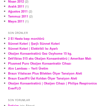
Nisan 2012
(2)
Aralık 2011
(1)
Ağustos 2011
(2)
Temmuz 2011
(2)
Mayıs 2011
(1)
SON ÜRÜNLER
2 El Hasta başı monitörü
Sünnet Koteri | Şarjlı Sünnet Koteri
Sünnet Koteri | Elektrikli Isı Ayarlı
Oksijen Konsantratörü Gez Oxyhome 15 kg.
DeVilbiss 515 aks Oksijen Konsantratörü | Amerikan Malı
Plusmed Puro Oksijen Konsantratör Cihazı
Alın Lambası – Yerli Üretim
Braun Vitalscan Plus Bilekten Ölçer Tansiyon Aleti
Braun ExactFit Üst Koldan Ölçer Tansiyon Aleti
Oksijen Konsantratörü | Oksijen Cihazı | Philips Respironics
EverFLO
SON YORUMLAR
İletişim
için
Ahmet