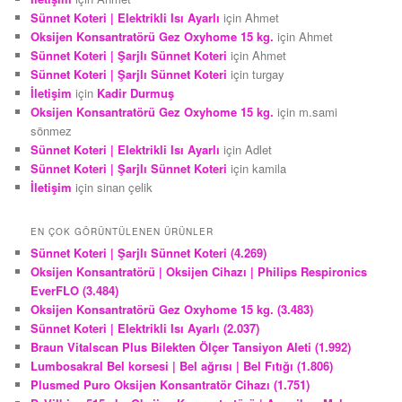
Sünnet Koteri | Elektrikli Isı Ayarlı
için
Ahmet
Oksijen Konsantratörü Gez Oxyhome 15 kg.
için
Ahmet
Sünnet Koteri | Şarjlı Sünnet Koteri
için
Ahmet
Sünnet Koteri | Şarjlı Sünnet Koteri
için
turgay
İletişim
için
Kadir Durmuş
Oksijen Konsantratörü Gez Oxyhome 15 kg.
için
m.sami
sönmez
Sünnet Koteri | Elektrikli Isı Ayarlı
için
Adlet
Sünnet Koteri | Şarjlı Sünnet Koteri
için
kamila
İletişim
için
sinan çelik
EN ÇOK GÖRÜNTÜLENEN ÜRÜNLER
Sünnet Koteri | Şarjlı Sünnet Koteri (4.269)
Oksijen Konsantratörü | Oksijen Cihazı | Philips Respironics
EverFLO (3.484)
Oksijen Konsantratörü Gez Oxyhome 15 kg. (3.483)
Sünnet Koteri | Elektrikli Isı Ayarlı (2.037)
Braun Vitalscan Plus Bilekten Ölçer Tansiyon Aleti (1.992)
Lumbosakral Bel korsesi | Bel ağrısı | Bel Fıtığı (1.806)
Plusmed Puro Oksijen Konsantratör Cihazı (1.751)