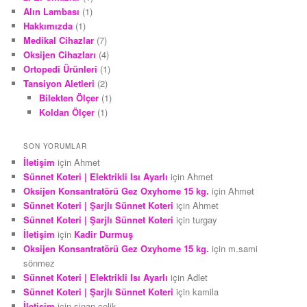
Alın Lambası
(1)
Hakkımızda
(1)
Medikal Cihazlar
(7)
Oksijen Cihazları
(4)
Ortopedi Ürünleri
(1)
Tansiyon Aletleri
(2)
Bilekten Ölçer
(1)
Koldan Ölçer
(1)
SON YORUMLAR
İletişim
için
Ahmet
Sünnet Koteri | Elektrikli Isı Ayarlı
için
Ahmet
Oksijen Konsantratörü Gez Oxyhome 15 kg.
için
Ahmet
Sünnet Koteri | Şarjlı Sünnet Koteri
için
Ahmet
Sünnet Koteri | Şarjlı Sünnet Koteri
için
turgay
İletişim
için
Kadir Durmuş
Oksijen Konsantratörü Gez Oxyhome 15 kg.
için
m.sami
sönmez
Sünnet Koteri | Elektrikli Isı Ayarlı
için
Adlet
Sünnet Koteri | Şarjlı Sünnet Koteri
için
kamila
İletişim
için
sinan çelik