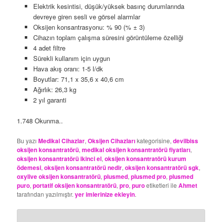
Elektrik kesintisi, düşük/yüksek basınç durumlarında
devreye giren sesli ve görsel alarmlar
Oksijen konsantrasyonu: % 90 (% ± 3)
Cihazın toplam çalışma süresini görüntüleme özelliği
4 adet filtre
Sürekli kullanım için uygun
Hava akış oranı: 1-5 l/dk
Boyutlar: 71,1 x 35,6 x 40,6 cm
Ağırlık: 26,3 kg
2 yıl garanti
1.748 Okunma..
Bu yazı
Medikal Cihazlar
,
Oksijen Cihazları
kategorisine,
devilbiss
oksijen konsantratörü
,
medikal oksijen konsantratörü fiyatları
,
oksijen konsantratörü ikinci el
,
oksijen konsantratörü kurum
ödemesi
,
oksijen konsantratörü nedir
,
oksijen konsantratörü sgk
,
oxylive oksijen konsantratörü
,
plusmed
,
plusmed pro
,
plusmed
puro
,
portatif oksijen konsantratörü
,
pro
,
puro
etiketleri ile
Ahmet
tarafından yazılmıştır.
yer imlerinize ekleyin
.