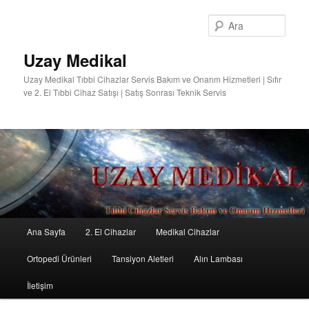
Ara
Uzay Medikal
Uzay Medikal Tıbbi Cihazlar Servis Bakım ve Onarım Hizmetleri | Sıfır
ve 2. El Tıbbi Cihaz Satışı | Satış Sonrası Teknik Servis
Ana
Ana Sayfa
2. El Cihazlar
Medikal Cihazlar
Birincil
menü
Ortopedi Ürünleri
Tansiyon Aletleri
Alın Lambası
içeriğe
İletişim
geç