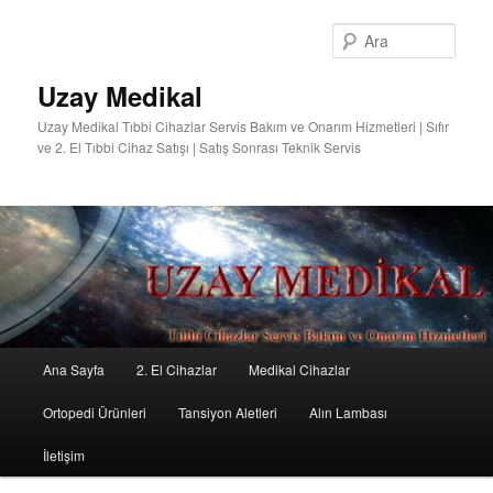
Ara
Uzay Medikal
Uzay Medikal Tıbbi Cihazlar Servis Bakım ve Onarım Hizmetleri | Sıfır
ve 2. El Tıbbi Cihaz Satışı | Satış Sonrası Teknik Servis
Ana
Ana Sayfa
2. El Cihazlar
Medikal Cihazlar
Birincil
İkincil
menü
Ortopedi Ürünleri
Tansiyon Aletleri
Alın Lambası
içeriğe
içeriğe
İletişim
geç
geç