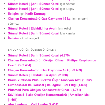
Sünnet Koteri | Şarjlı Sünnet Koteri
için
Ahmet
Sünnet Koteri | Şarjlı Sünnet Koteri
için
turgay
İletişim
için
Kadir Durmuş
Oksijen Konsantratörü Gez Oxyhome 15 kg.
için
m.sami
sönmez
Sünnet Koteri | Elektrikli Isı Ayarlı
için
Adlet
Sünnet Koteri | Şarjlı Sünnet Koteri
için
kamila
İletişim
için
sinan çelik
EN ÇOK GÖRÜNTÜLENEN ÜRÜNLER
Sünnet Koteri | Şarjlı Sünnet Koteri (4.270)
Oksijen Konsantratörü | Oksijen Cihazı | Philips Respironics
EverFLO (3.484)
Oksijen Konsantratörü Gez Oxyhome 15 kg. (3.483)
Sünnet Koteri | Elektrikli Isı Ayarlı (2.038)
Braun Vitalscan Plus Bilekten Ölçer Tansiyon Aleti (1.992)
Lumbosakral Bel korsesi | Bel ağrısı | Bel Fıtığı (1.806)
Plusmed Puro Oksijen Konsantratör Cihazı (1.751)
DeVilbiss 515 aks Oksijen Konsantratörü | Amerikan Malı
(1.661)
Alın Lambası – Yerli Üretim (1.628)