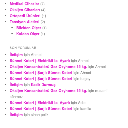
Medikal Cihazlar
(7)
Oksijen Cihazları
(4)
Ortopedi Ürünleri
(1)
Tansiyon Aletleri
(2)
Bilekten Ölçer
(1)
Koldan Ölçer
(1)
SON YORUMLAR
İletişim
için
Ahmet
Sünnet Koteri | Elektrikli Isı Ayarlı
için
Ahmet
Oksijen Konsantratörü Gez Oxyhome 15 kg.
için
Ahmet
Sünnet Koteri | Şarjlı Sünnet Koteri
için
Ahmet
Sünnet Koteri | Şarjlı Sünnet Koteri
için
turgay
İletişim
için
Kadir Durmuş
Oksijen Konsantratörü Gez Oxyhome 15 kg.
için
m.sami
sönmez
Sünnet Koteri | Elektrikli Isı Ayarlı
için
Adlet
Sünnet Koteri | Şarjlı Sünnet Koteri
için
kamila
İletişim
için
sinan çelik