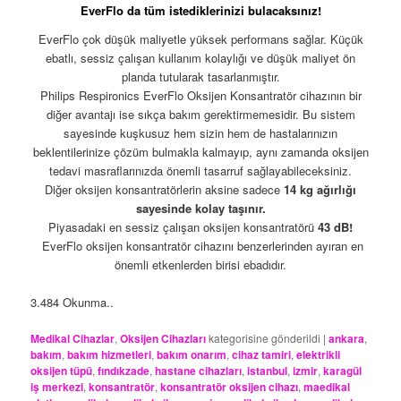
EverFlo da tüm istediklerinizi bulacaksınız!
EverFlo çok düşük maliyetle yüksek performans sağlar. Küçük
ebatlı, sessiz çalışan kullanım kolaylığı ve düşük maliyet ön
planda tutularak tasarlanmıştır.
Philips Respironics EverFlo Oksijen Konsantratör cihazının bir
diğer avantajı ise sıkça bakım gerektirmemesidir. Bu sistem
sayesinde kuşkusuz hem sizin hem de hastalarınızın
beklentilerinize çözüm bulmakla kalmayıp, aynı zamanda oksijen
tedavi masraflarınızda önemli tasarruf sağlayabileceksiniz.
Diğer oksijen konsantratörlerin aksine sadece
14 kg ağırlığı
sayesinde kolay taşınır.
Piyasadaki en sessiz çalışan oksijen konsantratörü
43 dB!
EverFlo oksijen konsantratör cihazını benzerlerinden ayıran en
önemli etkenlerden birisi ebadıdır.
3.484 Okunma..
Medikal Cihazlar
,
Oksijen Cihazları
kategorisine gönderildi
|
ankara
,
bakım
,
bakım hizmetleri
,
bakım onarım
,
cihaz tamiri
,
elektrikli
oksijen tüpü
,
fındıkzade
,
hastane cihazları
,
istanbul
,
izmir
,
karagül
iş merkezi
,
konsantratör
,
konsantratör oksijen cihazı
,
maedikal