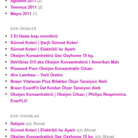
Ağustos 2011
(2)
Temmuz 2011
(2)
Mayıs 2011
(1)
SON ÜRÜNLER
2 El Hasta başı monitörü
Sünnet Koteri | Şarjlı Sünnet Koteri
Sünnet Koteri | Elektrikli Isı Ayarlı
Oksijen Konsantratörü Gez Oxyhome 15 kg.
DeVilbiss 515 aks Oksijen Konsantratörü | Amerikan Malı
Plusmed Puro Oksijen Konsantratör Cihazı
Alın Lambası – Yerli Üretim
Braun Vitalscan Plus Bilekten Ölçer Tansiyon Aleti
Braun ExactFit Üst Koldan Ölçer Tansiyon Aleti
Oksijen Konsantratörü | Oksijen Cihazı | Philips Respironics
EverFLO
SON YORUMLAR
İletişim
için
Ahmet
Sünnet Koteri | Elektrikli Isı Ayarlı
için
Ahmet
Oksijen Konsantratörü Gez Oxyhome 15 kg.
için
Ahmet