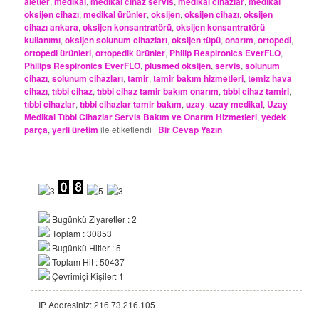
aletler
,
medikal
,
medikal cihaz servis
,
medikal cihazlar
,
medikal
oksijen cihazı
,
medikal ürünler
,
oksijen
,
oksijen cihazı
,
oksijen
cihazı ankara
,
oksijen konsantratörü
,
oksijen konsantratörü
kullanımı
,
oksijen solunum cihazları
,
oksijen tüpü
,
onarım
,
ortopedi
,
ortopedi ürünleri
,
ortopedik ürünler
,
Philip Respironics EverFLO
,
Philips Respironics EverFLO
,
plusmed oksijen
,
servis
,
solunum
cihazı
,
solunum cihazları
,
tamir
,
tamir bakım hizmetleri
,
temiz hava
cihazı
,
tıbbi cihaz
,
tıbbi cihaz tamir bakım onarım
,
tıbbi cihaz tamiri
,
tıbbi cihazlar
,
tıbbi cihazlar tamir bakım
,
uzay
,
uzay medikal
,
Uzay
Medikal Tıbbi Cihazlar Servis Bakım ve Onarım Hizmetleri
,
yedek
parça
,
yerli üretim
ile etiketlendi
|
Bir Cevap Yazın
Bugünkü Ziyaretler : 2
Toplam : 30853
Bugünkü Hitler : 5
Toplam Hit : 50437
Çevrimiçi Kişiler: 1
IP Addresiniz: 216.73.216.105